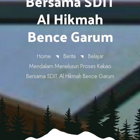
Bersama SDIT
Al Hikmah
Bence Garum
Home
Berita
Belajar
Mendalam Menelusuri Proses Kakao
Bersama SDIT Al Hikmah Bence Garum