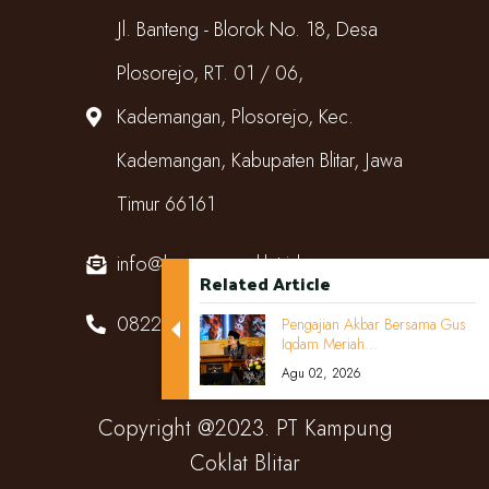
Jl. Banteng - Blorok No. 18, Desa
Plosorejo, RT. 01 / 06,
Kademangan, Plosorejo, Kec.
Kademangan, Kabupaten Blitar, Jawa
Timur 66161
info@kampungcoklat.id
Related Article
082220567818
Pengajian Akbar Bersama Gus
Iqdam Meriah...
Agu 02, 2026
Copyright @2023. PT Kampung
Coklat Blitar