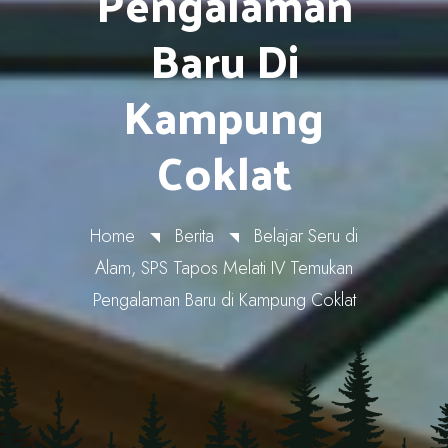
Pengalaman
Baru Di
Kampung
Coklat
Home
Berita
Belajar Seru di
Alam, SPS Tapos Melati IV Temukan
Pengalaman Baru di Kampung Coklat