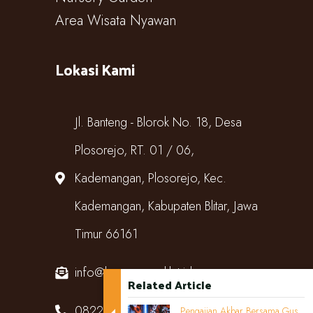
Area Wisata Nyawan
Lokasi Kami
Jl. Banteng - Blorok No. 18, Desa
Plosorejo, RT. 01 / 06,
Kademangan, Plosorejo, Kec.
Kademangan, Kabupaten Blitar, Jawa
Timur 66161
info@kampungcoklat.id
Related Article
082220567818
Pengajian Akbar Bersama Gus