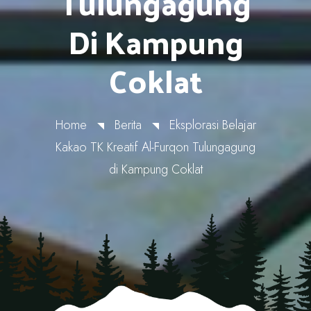
Tulungagung
Di Kampung
Coklat
Home
Berita
Eksplorasi Belajar
Kakao TK Kreatif Al-Furqon Tulungagung
di Kampung Coklat