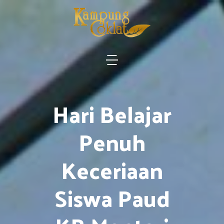
Hari Belajar
Penuh
Keceriaan
Siswa Paud