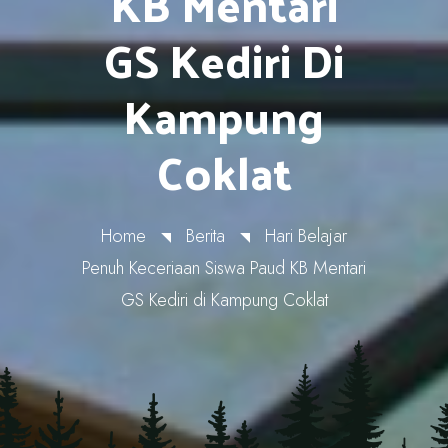
KB Mentari
GS Kediri Di
Kampung
Coklat
Home
Berita
Hari Belajar
Penuh Keceriaan Siswa Paud KB Mentari
GS Kediri di Kampung Coklat