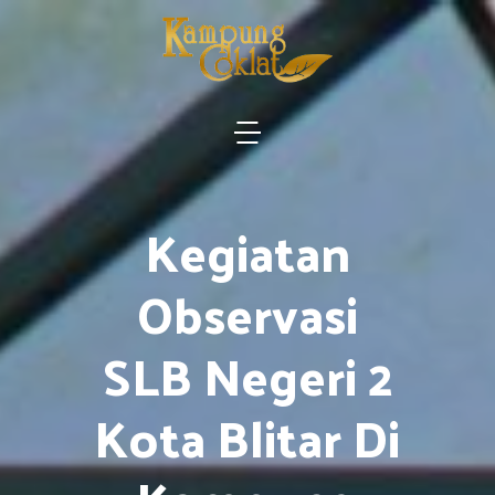
Kegiatan
Observasi
SLB Negeri 2
Kota Blitar Di