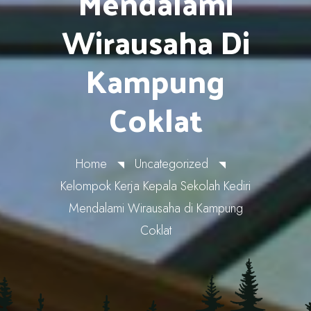
Mendalami
Wirausaha Di
Kampung
Coklat
Home
Uncategorized
Kelompok Kerja Kepala Sekolah Kediri
Mendalami Wirausaha di Kampung
Coklat