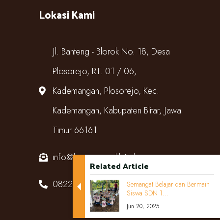
Lokasi Kami
Jl. Banteng - Blorok No. 18, Desa
Plosorejo, RT. 01 / 06,
Kademangan, Plosorejo, Kec.
Kademangan, Kabupaten Blitar, Jawa
Timur 66161
info@kampungcoklat.id
Related Article
082220567818
Semangat Belajar dan Bermain
Siswa SDN 1...
Jun 20, 2025