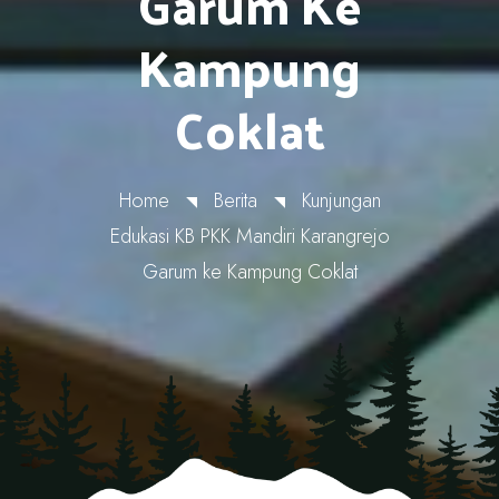
Garum Ke
Kampung
Coklat
Home
Berita
Kunjungan
Edukasi KB PKK Mandiri Karangrejo
Garum ke Kampung Coklat