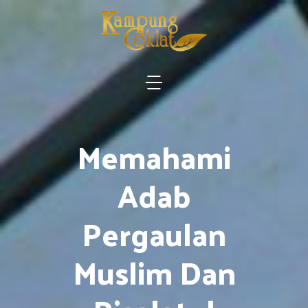
Memahami
Adab
Pergaulan
Muslim Dan