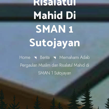
Risalatul
Mahid Di
SMAN 1
Sutojayan
Home
Berita
Memahami Adab
Pergaulan Muslim dan Risalatul Mahid di
SMAN 1 Sutojayan