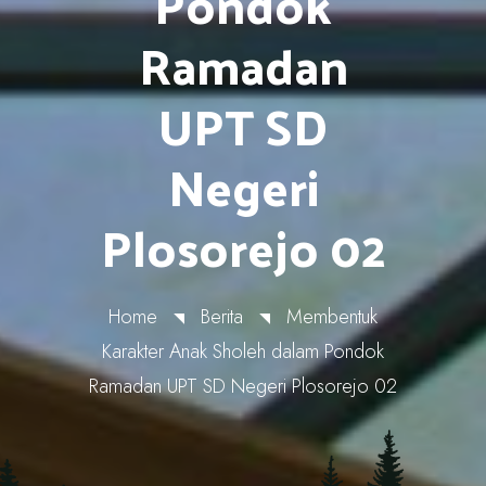
Pondok
Ramadan
UPT SD
Negeri
Plosorejo 02
Home
Berita
Membentuk
Karakter Anak Sholeh dalam Pondok
Ramadan UPT SD Negeri Plosorejo 02