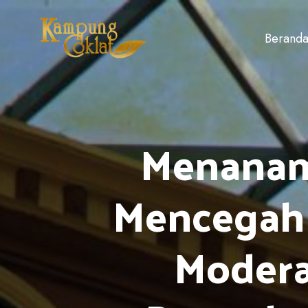
Berand
Menanam
Mencegah 
Modera