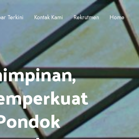
ar Terkini
Kontak Kami
Rekrutmen
Home
impinan,
Memperkuat
 Pondok