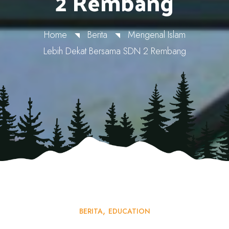
2 Rembang
Home
Berita
Mengenal Islam
Lebih Dekat Bersama SDN 2 Rembang
BERITA
EDUCATION