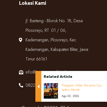
Lokasi Kami
Jl. Banteng - Blorok No. 18, Desa
Plosorejo, RT. 01 / 06,
Kademangan, Plosorejo, Kec.
Kademangan, Kabupaten Blitar, Jawa
Timur 66161
info@kampungcoklat.id
Related Article
082220567818
Pengajian Akbar Bersama Gus
Iqdam Meriah...
Agu 02, 2026