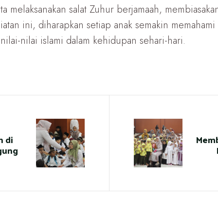
ta melaksanakan salat Zuhur berjamaah, membiasakan
giatan ini, diharapkan setiap anak semakin memahami
lai-nilai islami dalam kehidupan sehari-hari.
h di
Membe
gung