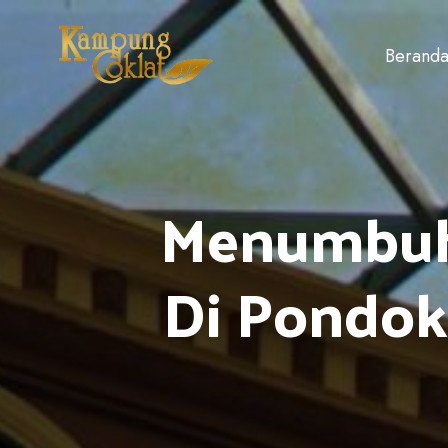
Berand
Menumbuhk
Di Pondok