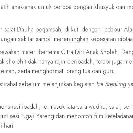
elatih anak-anak untuk berdoa dengan khusyuk dan
n salat Dhuha berjamaah, diikuti dengan Tadabur Al
kungan sekitar sambil merenungkan kebesaran cipta
bawakan materi bertema Citra Diri Anak Sholeh. Denga
sholeh tidak hanya rajin beribadah, tetapi juga memi
teman, serta menghormati orang tua dan guru.
istirahat sebelum melanjutkan kegiatan
Ice Breaking
ya
nstrasi ibadah, termasuk tata cara wudhu, salat, ser
kuti sesi Ngaji Bareng dan menonton film keteladanan
-hari.