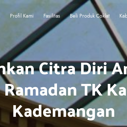
a
Profil Kami
Fasilitas
Beli Produk Coklat
Kab
an Citra Diri A
 Ramadan TK Kar
Kademangan