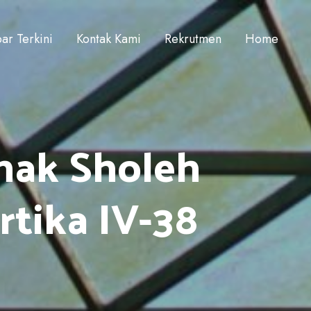
ar Terkini
Kontak Kami
Rekrutmen
Home
nak Sholeh
tika IV-38