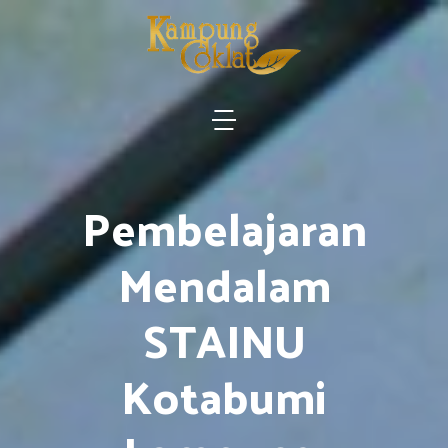
Pembelajaran
Mendalam
STAINU
Kotabumi