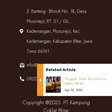
Jl. Banteng - Blorok No. 18, Desa
Plosorejo, RT. 01 / 06,
Kademangan, Plosorejo, Kec.
Kademangan, Kabupaten Blitar, Jawa
Timur 66161
info@kampungcoklat.id
Related Article
082220567818
Pengajian Akbar Bersama Gus
Iqdam Meriah...
Agu 02, 2026
Copyright @2023. PT Kampung
Coklat Blitar