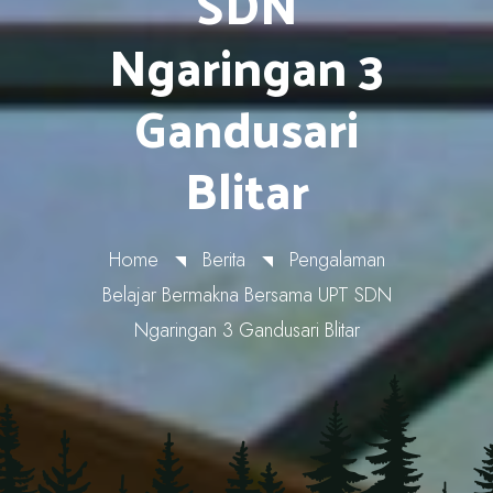
SDN
Ngaringan 3
Gandusari
Blitar
Home
Berita
Pengalaman
Belajar Bermakna Bersama UPT SDN
Ngaringan 3 Gandusari Blitar