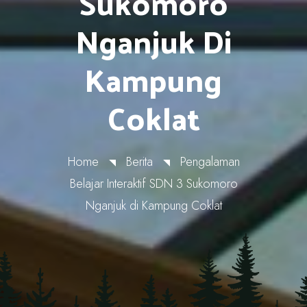
Sukomoro
Nganjuk Di
Kampung
Coklat
Home
Berita
Pengalaman
Belajar Interaktif SDN 3 Sukomoro
Nganjuk di Kampung Coklat