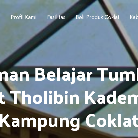
a
Profil Kami
Fasilitas
Beli Produk Coklat
Kab
man Belajar Tum
ut Tholibin Kade
Kampung Cokla