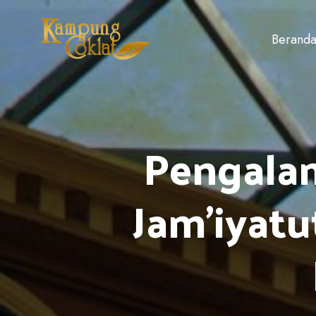
Berand
Pengala
Jam’iyat