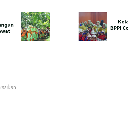
Kel
Bangun
BPPI Co
ewat
kasikan.