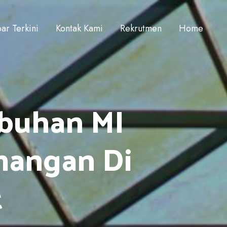
ar Terkini
Kontak Kami
Rekrutmen
Home
buhan MI
mangan Di
t