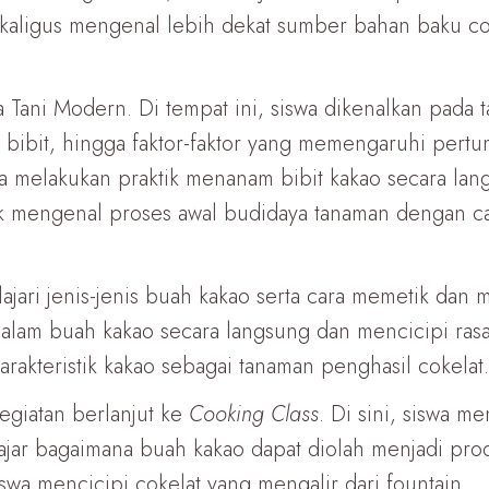
ekaligus mengenal lebih dekat sumber bahan baku co
ea Tani Modern. Di tempat ini, siswa dikenalkan pada
 bibit, hingga faktor-faktor yang memengaruhi pert
melakukan praktik menanam bibit kakao secara langs
k mengenal proses awal budidaya tanaman dengan c
lajari jenis-jenis buah kakao serta cara memetik d
alam buah kakao secara langsung dan mencicipi ras
akteristik kakao sebagai tanaman penghasil cokelat.
egiatan berlanjut ke
Cooking Class
. Di sini, siswa m
ajar bagaimana buah kakao dapat diolah menjadi prod
iswa mencicipi cokelat yang mengalir dari fountain.