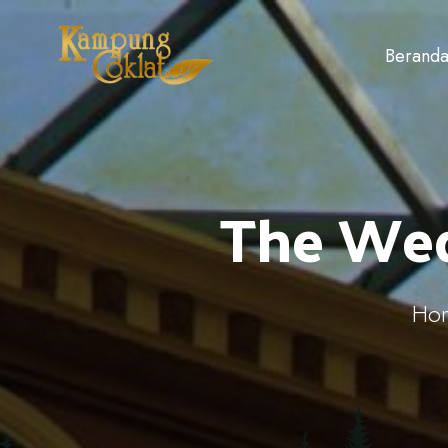
Berand
The Wed
Ho