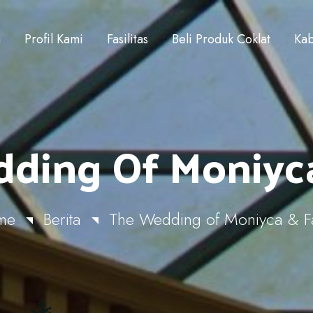
a
Profil Kami
Fasilitas
Beli Produk Coklat
Kab
ding Of Moniyca
me
Berita
The Wedding of Moniyca & F