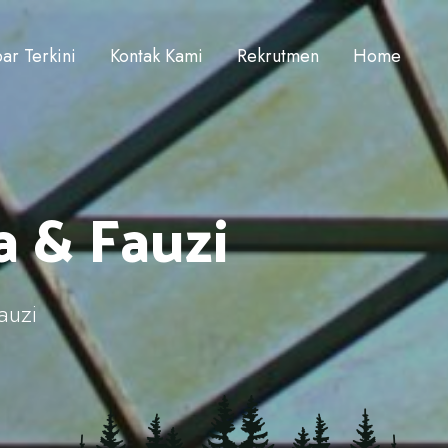
ar Terkini
Kontak Kami
Rekrutmen
Home
 & Fauzi
auzi