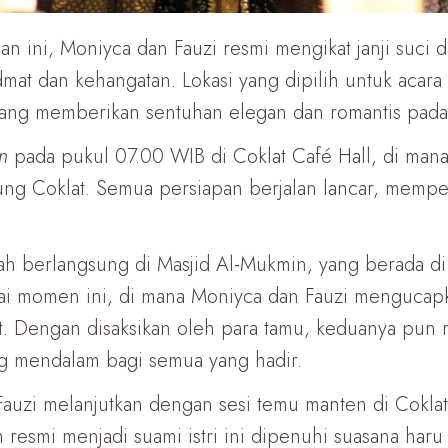
n ini, Moniyca dan Fauzi resmi mengikat janji suci 
at dan kehangatan. Lokasi yang dipilih untuk acara s
, yang memberikan sentuhan elegan dan romantis pada
n
pada pukul 07.00 WIB di Coklat Café Hall, di man
g Coklat. Semua persiapan berjalan lancar, memper
ah berlangsung di Masjid Al-Mukmin, yang berada d
 momen ini, di mana Moniyca dan Fauzi mengucapka
t. Dengan disaksikan oleh para tamu, keduanya pun 
g mendalam bagi semua yang hadir.
auzi melanjutkan dengan sesi temu manten di Cokl
resmi menjadi suami istri ini dipenuhi suasana haru 