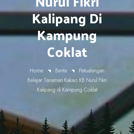
Nurul Fikri
Kalipang Di
Kampung
Coklat
Home
Berita
Petualangan
Belajar Tanaman Kakao KB Nurul Fikri
Kalipang di Kampung Coklat