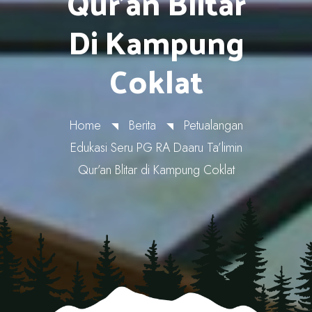
Qur’an Blitar
Di Kampung
Coklat
Home
Berita
Petualangan
Edukasi Seru PG RA Daaru Ta’limin
Qur’an Blitar di Kampung Coklat