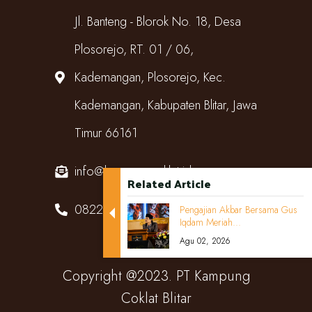
Jl. Banteng - Blorok No. 18, Desa
Plosorejo, RT. 01 / 06,
Kademangan, Plosorejo, Kec.
Kademangan, Kabupaten Blitar, Jawa
Timur 66161
info@kampungcoklat.id
Related Article
082220567818
Pengajian Akbar Bersama Gus
Iqdam Meriah...
Agu 02, 2026
Copyright @2023. PT Kampung
Coklat Blitar