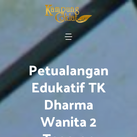
Petualangan
Edukatif TK
Dharma
Wanita 2