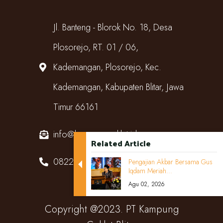
Jl. Banteng - Blorok No. 18, Desa
Plosorejo, RT. 01 / 06,
Kademangan, Plosorejo, Kec.
Kademangan, Kabupaten Blitar, Jawa
Timur 66161
info@kampungcoklat.id
Related Article
082220567818
Pengajian Akbar Bersama Gus
Iqdam Meriah...
Agu 02, 2026
Copyright @2023. PT Kampung