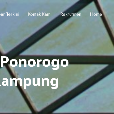
ar Terkini
Kontak Kami
Rekrutmen
Home
 Ponorogo
 Kampung