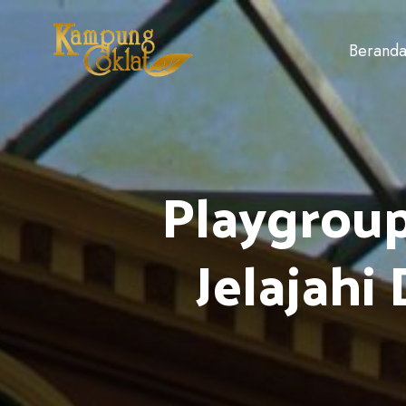
Berand
Playgrou
Jelajah