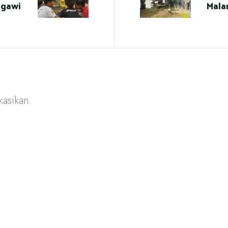
Ngawi
Mala
kasikan.