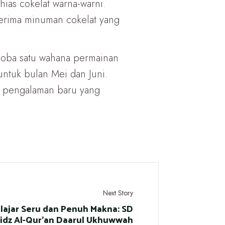
ias cokelat warna-warni.
rima minuman cokelat yang
coba satu wahana permainan
ntuk bulan Mei dan Juni.
ti pengalaman baru yang
Next Story
lajar Seru dan Penuh Makna: SD
idz Al-Qur’an Daarul Ukhuwwah