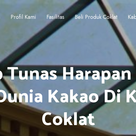
a
Profil Kami
Fasilitas
Beli Produk Coklat
Kab
p Tunas Harapan
i Dunia Kakao Di
Coklat