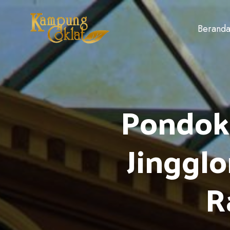
Berand
Pondok
Jingglo
R