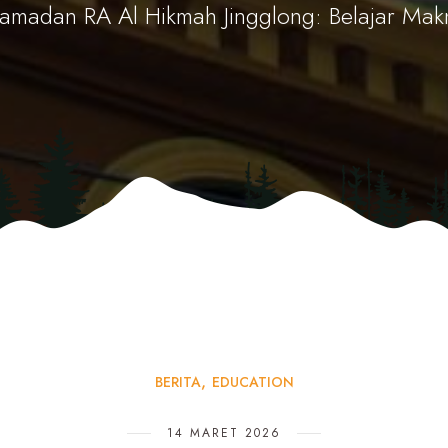
amadan RA Al Hikmah Jingglong: Belajar Mak
BERITA
EDUCATION
14 MARET 2026