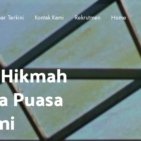
ar Terkini
Kontak Kami
Rekrutmen
Home
 Hikmah
na Puasa
ni