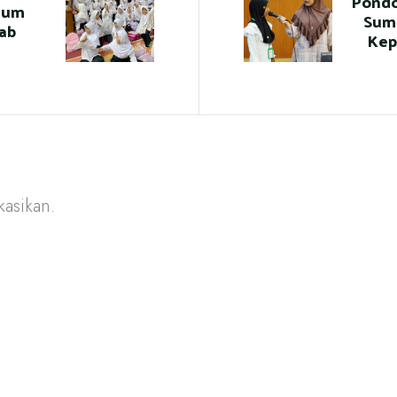
Pondo
lum
Sum
ab
Kep
kasikan.