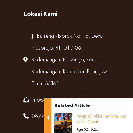
Lokasi Kami
Jl. Banteng - Blorok No. 18, Desa
Plosorejo, RT. 01 / 06,
Kademangan, Plosorejo, Kec.
Kademangan, Kabupaten Blitar, Jawa
Timur 66161
info@kampungcoklat.id
Related Article
082220567818
Pengajian Akbar Bersama Gus
Iqdam Meriah...
Agu 02, 2026