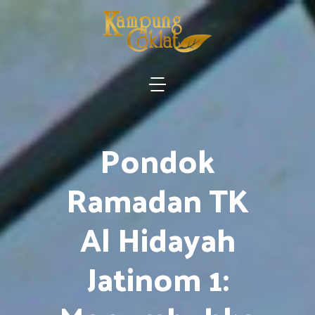
Pondok
Ramadan TK
Al Hidayah
Jatinom 1: