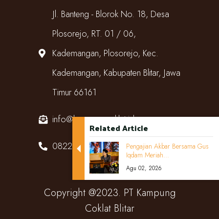
Jl. Banteng - Blorok No. 18, Desa
Plosorejo, RT. 01 / 06,
Kademangan, Plosorejo, Kec.
Kademangan, Kabupaten Blitar, Jawa
Timur 66161
info@kampungcoklat.id
Related Article
082220567818
Pengajian Akbar Bersama Gus
Iqdam Meriah...
Agu 02, 2026
Copyright @2023. PT Kampung
Coklat Blitar