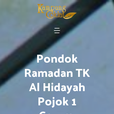
Pondok
Ramadan TK
Al Hidayah
Pojok 1