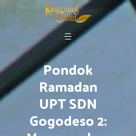
Pondok
Ramadan
UPT SDN
Gogodeso 2: