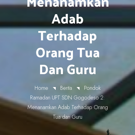
Menanamkan
Adab
Terhadap
Orang Tua
Dan Guru
Home
Berita
Pondok
Ramadan UPT SDN Gogodeso 2:
Menanamkan Adab Terhadap Orang
Tua dan Guru