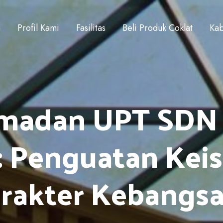
a
Profil Kami
Fasilitas
Beli Produk Coklat
Kab
madan UPT SDN J
): Penguatan Ke
rakter Kebangs