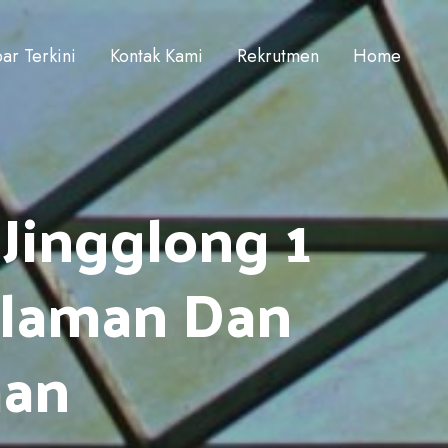
ar Terkini
Kontak Kami
Rekrutmen
Home
ingglong 1
islaman Dan
aan