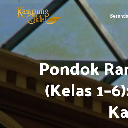
Berand
Pondok Ra
(Kelas 1–6
Ka