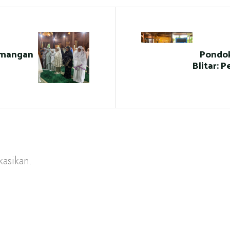
emangan
Pondo
Blitar: 
kasikan.