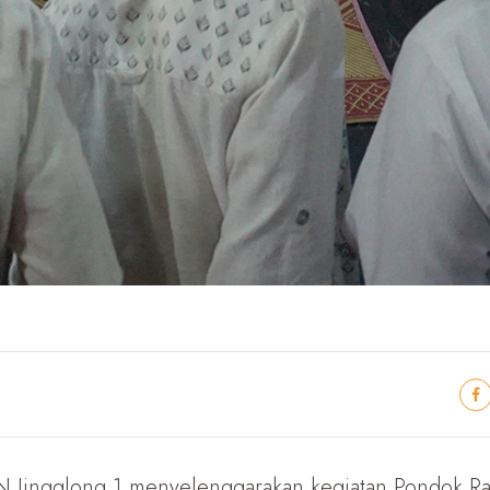
 Jingglong 1 menyelenggarakan kegiatan Pondok Ram