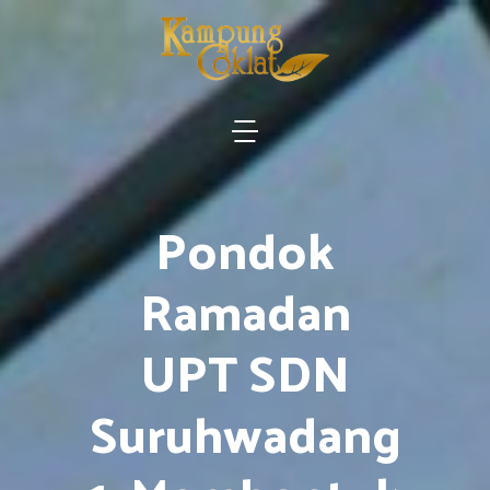
Pondok
Ramadan
UPT SDN
Suruhwadang