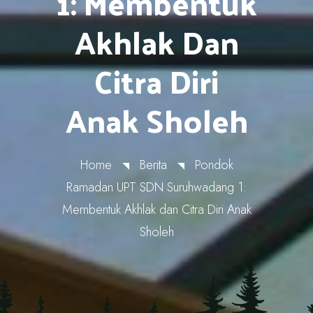
1: Membentuk
Akhlak Dan
Citra Diri
Anak Sholeh
Home
Berita
Pondok
Ramadan UPT SDN Suruhwadang 1:
Membentuk Akhlak dan Citra Diri Anak
Sholeh