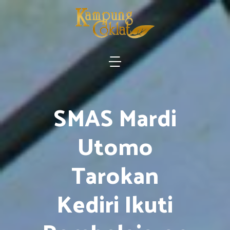
SMAS Mardi
Utomo
Tarokan
Kediri Ikuti