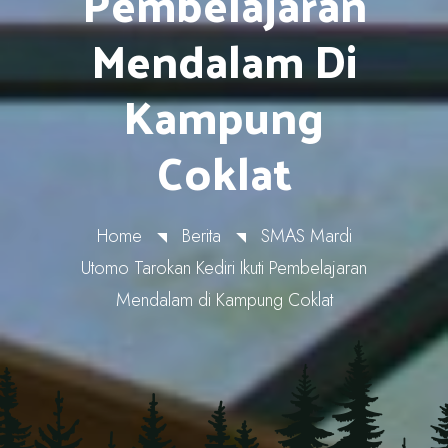
Pembelajaran
Mendalam Di
Kampung
Coklat
Home
Berita
SMAS Mardi
Utomo Tarokan Kediri Ikuti Pembelajaran
Mendalam di Kampung Coklat