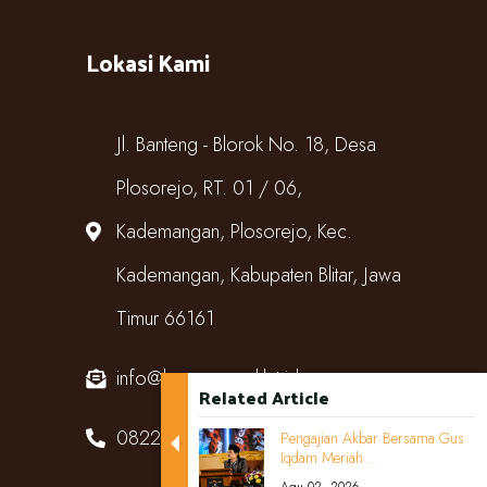
Lokasi Kami
Jl. Banteng - Blorok No. 18, Desa
Plosorejo, RT. 01 / 06,
Kademangan, Plosorejo, Kec.
Kademangan, Kabupaten Blitar, Jawa
Timur 66161
info@kampungcoklat.id
Related Article
082220567818
Pengajian Akbar Bersama Gus
Iqdam Meriah...