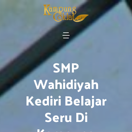
SMP
Wahidiyah
Kediri Belajar
Seru Di