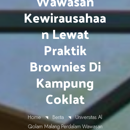
Wawasan
Kewirausahaa
N Lewat
Praktik
Brownies Di
Kampung
Coklat
Home
Berita
Universitas Al
Qolam Malang Perdalam Wawasan