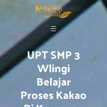
UPT SMP 3
Wlingi
Belajar
Proses Kakao