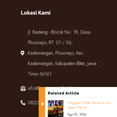
Lokasi Kami
Jl. Banteng - Blorok No. 18, Desa
Plosorejo, RT. 01 / 06,
Kademangan, Plosorejo, Kec.
Kademangan, Kabupaten Blitar, Jawa
Timur 66161
info@kampungcoklat.id
Related Article
082220567818
Pengajian Akbar Bersama Gus
Iqdam Meriah...
Agu 02, 2026