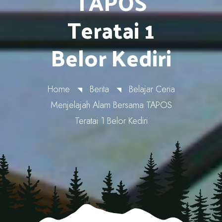
TAPOS
Teratai 1
Belor Kediri
Home
Berita
Belajar Ceria
Menjelajah Alam Bersama TAPOS
Teratai 1 Belor Kediri