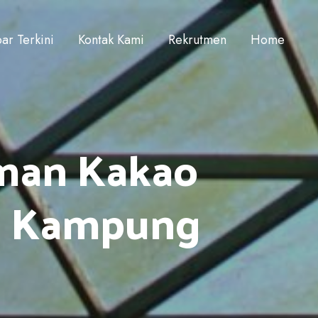
ar Terkini
Kontak Kami
Rekrutmen
Home
aman Kakao
Di Kampung