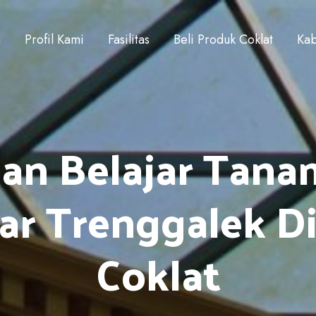
a
Profil Kami
Fasilitas
Beli Produk Coklat
Kab
an Belajar Tan
ar Trenggalek 
Coklat