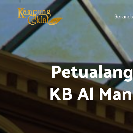
Berand
Petualang
KB Al Man