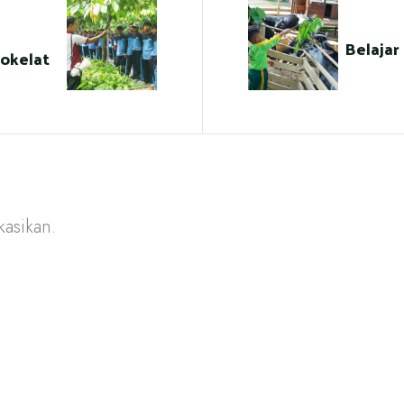
Belajar
okelat
kasikan.