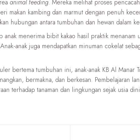
area
animal feeding
. Mereka melihat proses pencaca
ri makan kambing dan marmut dengan penuh keceriaa
an hubungan antara tumbuhan dan hewan dalam kehi
ap anak menerima bibit kakao hasil praktik menanam 
h. Anak-anak juga mendapatkan minuman cokelat seba
ikuler bertema tumbuhan ini, anak-anak KB Al Manar
angkan, bermakna, dan berkesan. Pembelajaran lan
an terhadap tanaman dan lingkungan sejak usia dini