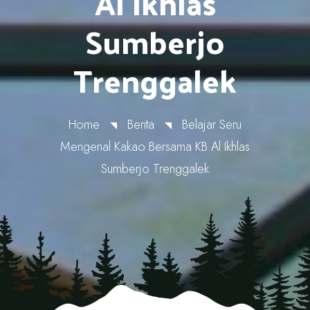
Al Ikhlas
Sumberjo
Trenggalek
Home
Berita
Belajar Seru
Mengenal Kakao Bersama KB Al Ikhlas
Sumberjo Trenggalek