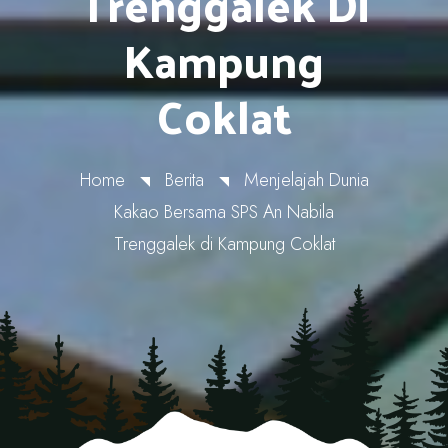
Trenggalek Di
Kampung
Coklat
Home
Berita
Menjelajah Dunia
Kakao Bersama SPS An Nabila
Trenggalek di Kampung Coklat