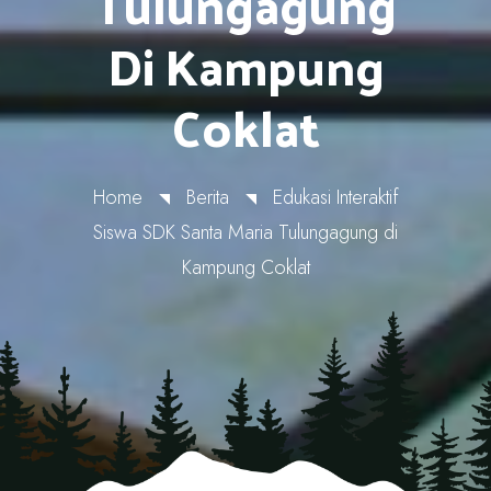
Tulungagung
Di Kampung
Coklat
Home
Berita
Edukasi Interaktif
Siswa SDK Santa Maria Tulungagung di
Kampung Coklat