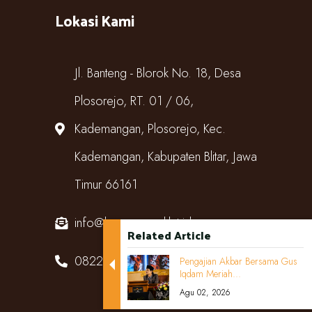
Lokasi Kami
Jl. Banteng - Blorok No. 18, Desa
Plosorejo, RT. 01 / 06,
Kademangan, Plosorejo, Kec.
Kademangan, Kabupaten Blitar, Jawa
Timur 66161
info@kampungcoklat.id
Related Article
082220567818
Pengajian Akbar Bersama Gus
Iqdam Meriah...
Agu 02, 2026