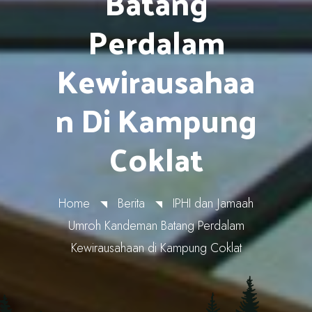
Batang
Perdalam
Kewirausahaa
N Di Kampung
Coklat
Home
Berita
IPHI dan Jamaah
Umroh Kandeman Batang Perdalam
Kewirausahaan di Kampung Coklat