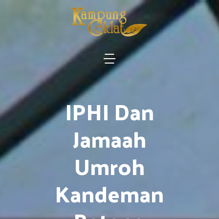
IPHI Dan
Jamaah
Umroh
Kandeman