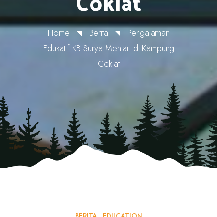
Coklat
Home
Berita
Pengalaman
Edukatif KB Surya Mentari di Kampung
Coklat
BERITA
EDUCATION