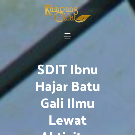
SDIT Ibnu
Hajar Batu
Gali Ilmu
Lewat