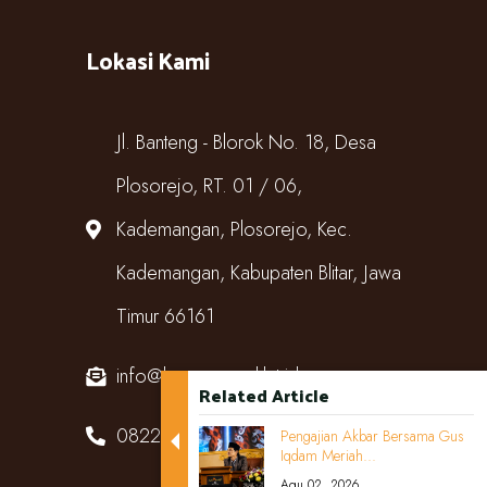
Lokasi Kami
Jl. Banteng - Blorok No. 18, Desa
Plosorejo, RT. 01 / 06,
Kademangan, Plosorejo, Kec.
Kademangan, Kabupaten Blitar, Jawa
Timur 66161
info@kampungcoklat.id
Related Article
082220567818
Pengajian Akbar Bersama Gus
Iqdam Meriah...
Agu 02, 2026