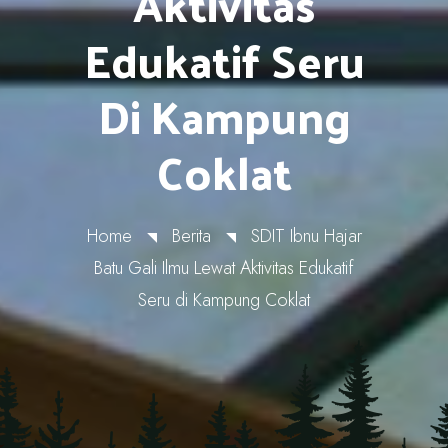
Aktivitas
Edukatif Seru
Di Kampung
Coklat
Home
Berita
SDIT Ibnu Hajar
Batu Gali Ilmu Lewat Aktivitas Edukatif
Seru di Kampung Coklat