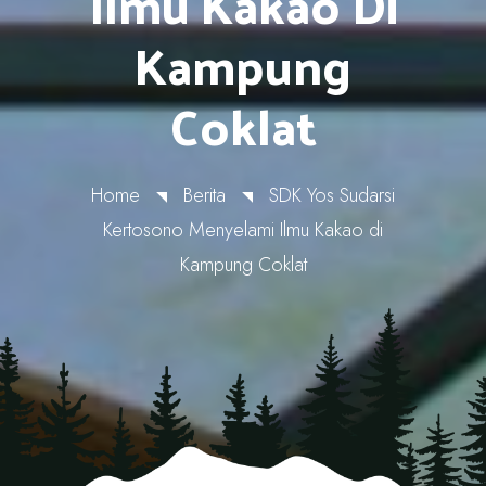
Ilmu Kakao Di
Kampung
Coklat
Home
Berita
SDK Yos Sudarsi
Kertosono Menyelami Ilmu Kakao di
Kampung Coklat