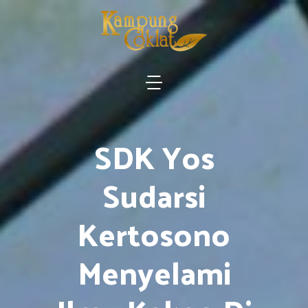
SDK Yos
Sudarsi
Kertosono
Menyelami