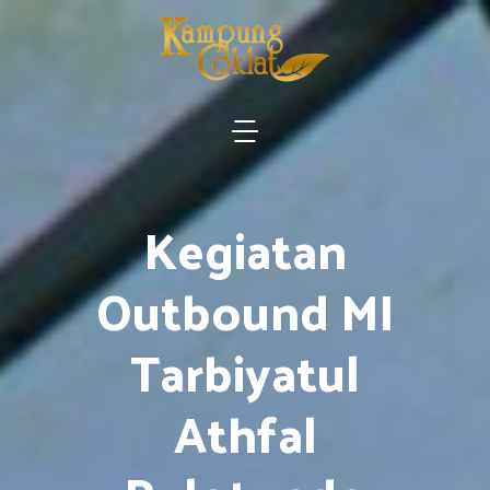
Kegiatan
Outbound MI
Tarbiyatul
Athfal